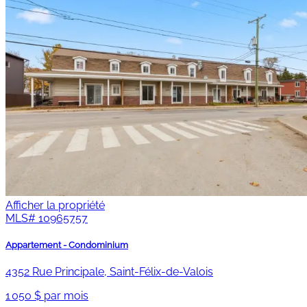
Afficher la propriété
MLS#
10965757
Appartement - Condominium
4352 Rue Principale, Saint-Félix-de-Valois
1 050 $ par mois