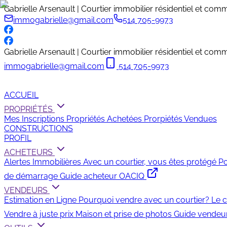
Gabrielle Arsenault | Courtier immobilier résidentiel et c
immogabrielle@gmail.com
514 705-9973
Gabrielle Arsenault | Courtier immobilier résidentiel et c
immogabrielle@gmail.com
514 705-9973
ACCUEIL
PROPRIÉTÉS
Mes Inscriptions
Propriétés Achetées
Prorpiétés Vendues
CONSTRUCTIONS
PROFIL
ACHETEURS
Alertes Immobilières
Avec un courtier, vous êtes protégé
Po
de démarrage
Guide acheteur OACIQ
VENDEURS
Estimation en Ligne
Pourquoi vendre avec un courtier?
Le c
Vendre à juste prix
Maison et prise de photos
Guide vendeu