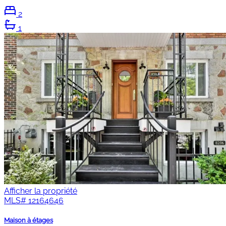
2
1
Afficher la propriété
MLS#
12164646
Maison à étages