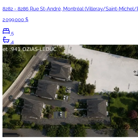
8282 - 8286 Rue St-André, Montréal (Villeray/Saint-Michel/P
2 099 000 $
5
4