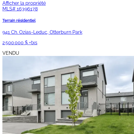
Afficher la propriété
MLS#
16396178
Terrain résidentiel
941 Ch. Ozias-Leduc, Otterburn Park
2 500 000 $ +txs
VENDU