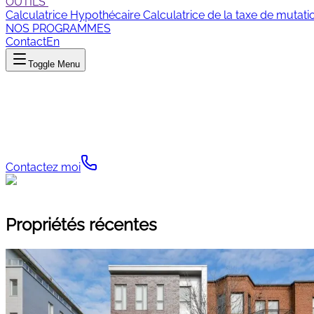
OUTILS
Calculatrice Hypothécaire
Calculatrice de la taxe de mutati
NOS PROGRAMMES
Contact
En
Toggle Menu
Gabrielle Arsenault
Le service clé en main de l'immobilier
Contactez moi
Propriétés récentes