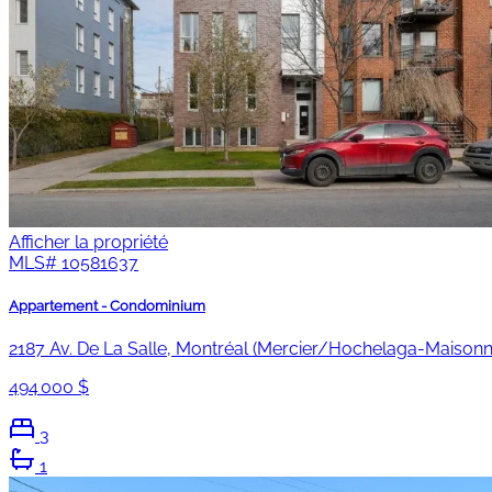
Afficher la propriété
MLS#
10581637
Appartement - Condominium
2187 Av. De La Salle, Montréal (Mercier/Hochelaga-Maiso
494 000 $
3
1